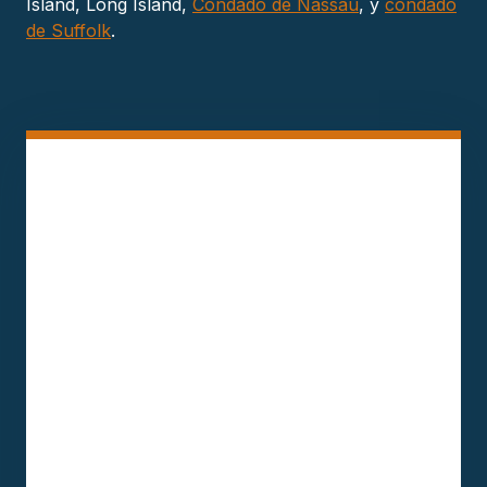
Island, Long Island,
Condado de Nassau
, y
condado
de Suffolk
.