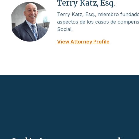
Terry Katz, Esq.
Terry Katz, Esq., miembro fundado
aspectos de los casos de compensa
Social.
View Attorney Profile